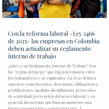
actualizar
su
reglamento
interno
de
trabajo
Con la reforma laboral -Ley 2466
de 2025- las empresas en Colombia
deben actualizar su reglamento
interno de trabajo
¿Qué es un Reglamento Interno de Trabajo? Son
las “reglas del juego” que rigen la relación entre
los trabajadores y su empleador. En él se definen
aspectos como horarios, descansos, obligaciones,
prohibiciones, medidas disciplinarias, protocolos
de seguridad, prevención del acoso laboral, y en
general, las normas que buscan mantener una
buena organización y convivencia en […]