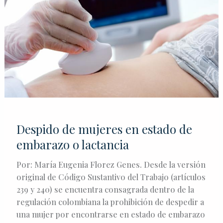
estado
de
embarazo
o
lactancia
Despido de mujeres en estado de
embarazo o lactancia
Por: María Eugenia Florez Genes. Desde la versión
original de Código Sustantivo del Trabajo (artículos
239 y 240) se encuentra consagrada dentro de la
regulación colombiana la prohibición de despedir a
una mujer por encontrarse en estado de embarazo