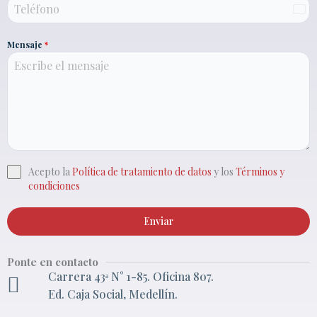
C
o
Mensaje
*
l
o
m
b
i
a
+
Acepto la
Política de tratamiento de datos
y los
Términos y
5
condiciones
7
Enviar
Ponte en contacto
Carrera 43ᵃ N° 1-85. Oficina 807.
Ed. Caja Social, Medellín.