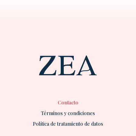
e
b
a
o
s
d
o
g
k
a
i
o
r
p
n
k
a
p
m
Contacto
Términos y condiciones
Política de tratamiento de datos